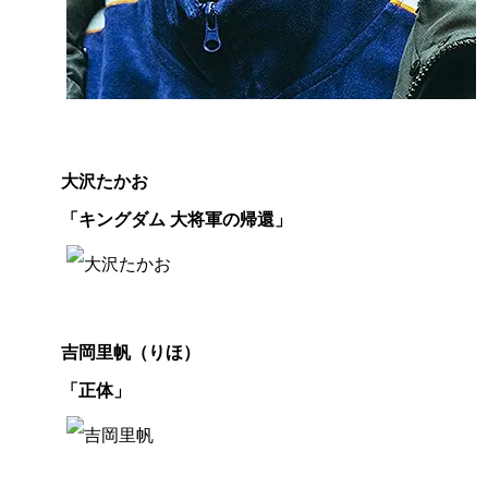
助
大沢たかお
演
「キングダム 大将軍の帰還」
男
優
賞
助
吉岡里帆（りほ）
演
「正体」
女
優
賞