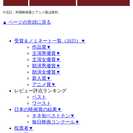
※注記：外国映画賞とアニメ賞は除外。
▲ ページの先頭に戻る
受賞＆ノミネート一覧（2025）▼
作品賞▼
主演男優賞▼
主演女優賞▼
助演男優賞▼
助演女優賞▼
新人賞▼
アニメ賞▼
レビュー評点ランキング
ベスト
ワースト
日本の映画賞の結果▼
キネ旬ベストテン▼
毎日映画コンクール▼
投票者▼