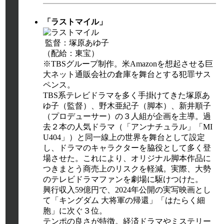
「ラストマイル」
監督：塚原あゆ子
（配給：東宝）
※TBSグループ制作。米Amazonを想起させる巨
大ネット通販会社の倉庫を舞台とする犯罪サス
ペンス。
TBS系テレビドラマを多く手掛けてきた塚原あ
ゆ子（監督）、野木亜紀子（脚本）、新井順子
（プロデューサー）の３人組が企画を主導。過
去２本の人気ドラマ（「アンナチュラル」「MI
U404」）と同一線上の世界を舞台として設定
し、ドラマのキャラクターを脇役として多く登
場させた。これにより、オリジナル脚本作品に
つきまとう商売上のリスクを軽減。実際、大勢
のテレビドラマファンを劇場に駆けつけた。
興行収入59億円で、2024年公開の実写映画とし
て「キングダム 大将軍の帰還」「はたらく細
胞」に次ぐ３位。
テンポの良さが特徴。経済ドラマやミステリー