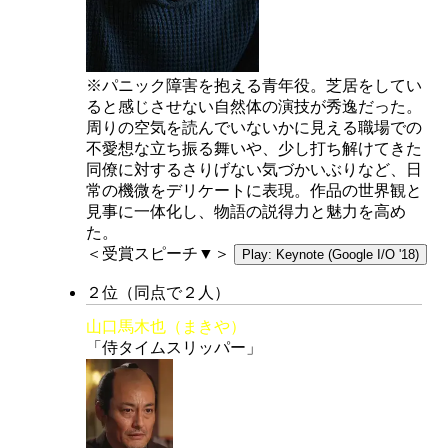
※パニック障害を抱える青年役。芝居をしてい
ると感じさせない自然体の演技が秀逸だった。
周りの空気を読んでいないかに見える職場での
不愛想な立ち振る舞いや、少し打ち解けてきた
同僚に対するさりげない気づかいぶりなど、日
常の機微をデリケートに表現。作品の世界観と
見事に一体化し、物語の説得力と魅力を高め
た。
＜受賞スピーチ▼＞
Play: Keynote (Google I/O '18)
２位（同点で２人）
山口馬木也（まきや）
「侍タイムスリッパー」