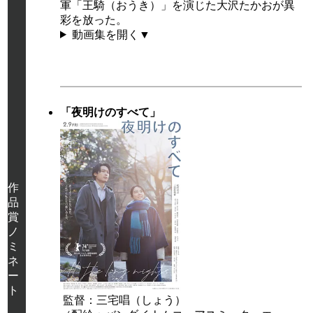
軍「王騎（おうき）」を演じた大沢たかおが異
彩を放った。
動画集を開く▼
「夜明けのすべて」
作
品
賞
ノ
ミ
ネ
ー
ト
監督：三宅唱（しょう）