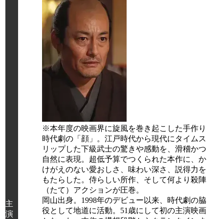
※本年度の映画界に旋風を巻き起こした手作り
時代劇の「顔」。江戸時代から現代にタイムス
リップした下級武士の驚きや感動を、滑稽かつ
自然に表現。超低予算でつくられた本作に、か
けがえのない愛おしさ、味わい深さ、説得力を
もたらした。侍らしい所作、そして何より殺陣
（たて）アクションが圧巻。
岡山出身。1998年のデビュー以来、時代劇の脇
主
役として地道に活動。51歳にして初の主演映画
演