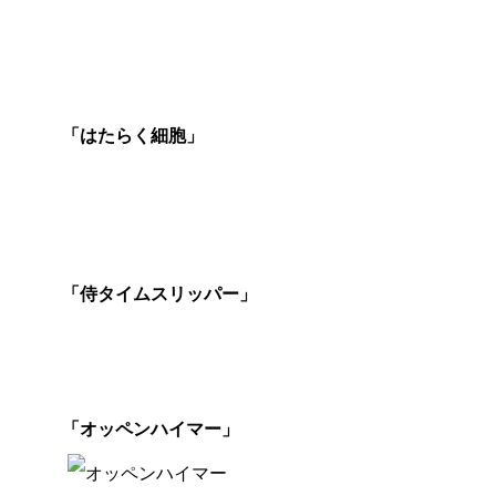
美
術
「はたらく細胞」
賞
編
集
「侍タイムスリッパー」
賞
外
国
「オッペンハイマー」
作
品