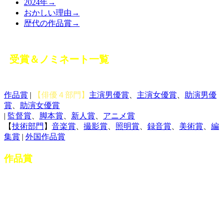
2024年→
おかしい理由→
歴代の作品賞→
受賞＆ノミネート一覧
作品賞
|
【俳優４部門】
主演男優賞
、
主演女優賞
、
助演男優
賞
、
助演女優賞
|
監督賞
、
脚本賞
、
新人賞
、
アニメ賞
【
技術部門
】
音楽賞
、
撮影賞
、
照明賞
、
録音賞
、
美術賞
、
編
集賞
|
外国作品賞
作品賞
部
受賞（2025）
門