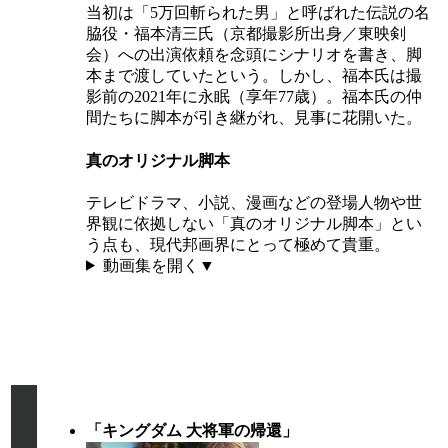
当初は「5万回斬られた男」と呼ばれた伝説の名
脇役・福本清三氏（京都撮影所出身／東映剣
会）への出演依頼を念頭にシナリオを書き、脚
本まで渡していたという。しかし、福本氏は撮
影前の2021年に永眠（享年77歳）。福本氏の仲
間たちに脚本が引き継がれ、見事に花開いた。
真のオリジナル脚本
テレビドラマ、小説、漫画などの登場人物や世
界観に依拠しない「真のオリジナル脚本」とい
う点も、現代邦画界にとって極めて貴重。
動画集を開く▼
部
ノミネート（2025）
門
「キングダム 大将軍の帰還」