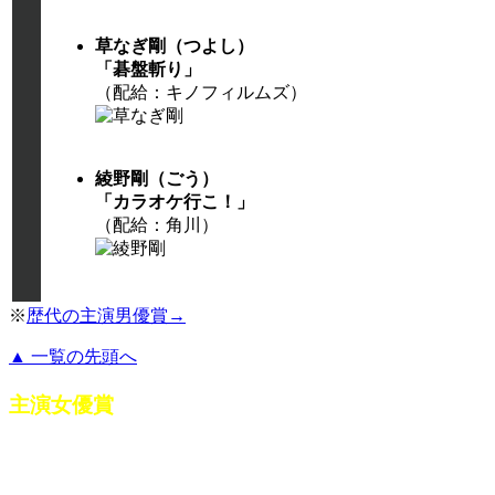
草なぎ剛（つよし）
「碁盤斬り」
（配給：キノフィルムズ）
綾野剛（ごう）
「カラオケ行こ！」
（配給：角川）
※
歴代の主演男優賞→
▲ 一覧の先頭へ
主演女優賞
部
受賞（2025）
門