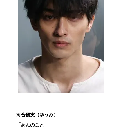
主
演
男
優
賞
河合優実（ゆうみ）
「あんのこと」