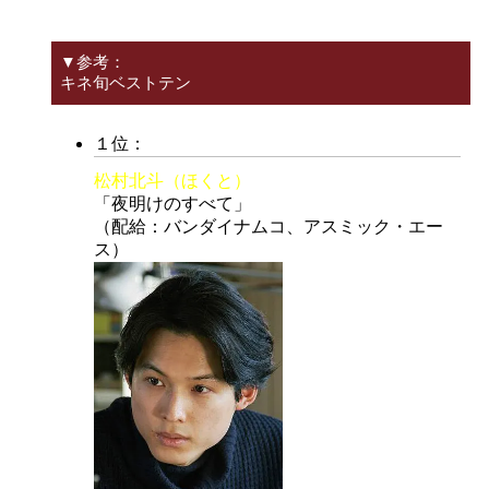
▼参考：
キネ旬ベストテン
１位：
松村北斗（ほくと）
「夜明けのすべて」
（配給：バンダイナムコ、アスミック・エー
ス）
主
演
男
優
賞