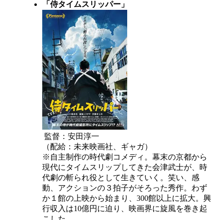
「侍タイムスリッパー」
監督：安田淳一
（配給：未来映画社、ギャガ）
※自主制作の時代劇コメディ。幕末の京都から
現代にタイムスリップしてきた会津武士が、時
代劇の斬られ役として生きていく。笑い、感
動、アクションの３拍子がそろった秀作。わず
か１館の上映から始まり、300館以上に拡大。興
行収入は10億円に迫り、映画界に旋風を巻き起
こした。