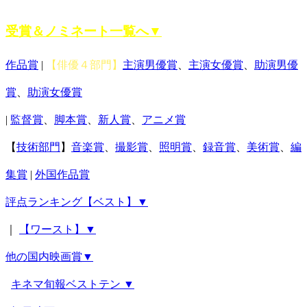
賞
受賞＆ノミネート一覧へ▼
作品賞
|
【俳優４部門】
主演男優賞
、
主演女優賞
、
助演男優
賞
、
助演女優賞
|
監督賞
、
脚本賞
、
新人賞
、
アニメ賞
【
技術部門
】
音楽賞
、
撮影賞
、
照明賞
、
録音賞
、
美術賞
、
編
集賞
|
外国作品賞
評点ランキング【ベスト】▼
｜
【ワースト】▼
他の国内映画賞▼
キネマ旬報ベストテン ▼