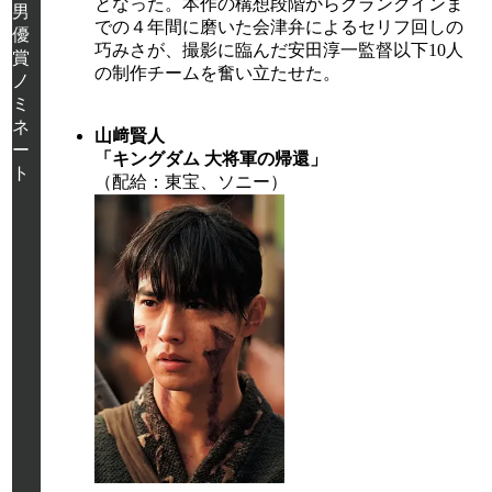
となった。本作の構想段階からクランクインま
男
での４年間に磨いた会津弁によるセリフ回しの
優
巧みさが、撮影に臨んだ安田淳一監督以下10人
賞
の制作チームを奮い立たせた。
ノ
ミ
ネ
山﨑賢人
ー
「キングダム 大将軍の帰還」
ト
（配給：東宝、ソニー）