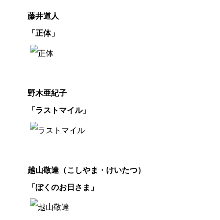
藤井道人
監
「正体」
督
賞
野木亜紀子
脚
「ラストマイル」
本
賞
越山敬達（こしやま・けいたつ）
「ぼくのお日さま」