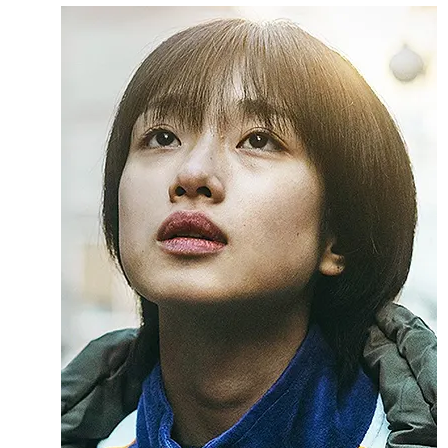
主
演
女
優
賞