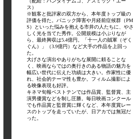
（配給：バンダイナムコ、アスミック・エー
ス）
※観客と批評家の双方から、本年度トップ級の
評価を得た。パニック障害や月経前症候群（PM
S）といった悩みを抱える市井の人たちに、やさ
しく光を当てた秀作。公開規模は小ぶりなが
ら、最終興収は5.4億円。「十一人の賊軍（ぞく
ぐん）」（3.9億円）など大手の作品を上回っ
た。
大げさな演出やありがちな展開に頼ることな
く、映画ならではの奥行きのある物語の魅力を
幅広い世代に伝えた功績は大きい。作家性に優
れ、社会的テーマ性も豊か。フィルム撮影によ
る映像表現も好評。
キネマ旬報ベストテンでは作品賞、監督賞、主
演男優賞などを制し圧勝。毎日映画コンクール
でも作品賞と監督賞に輝くなど、本年度賞レー
スのトップを走っていたが、日アカでは無冠だ
った。