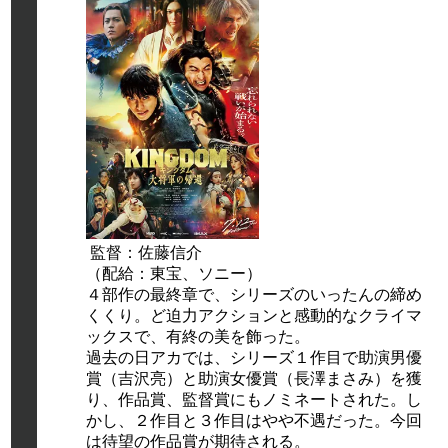
監督：佐藤信介
（配給：東宝、ソニー）
４部作の最終章で、シリーズのいったんの締め
くくり。ど迫力アクションと感動的なクライマ
ックスで、有終の美を飾った。
過去の日アカでは、シリーズ１作目で助演男優
賞（吉沢亮）と助演女優賞（長澤まさみ）を獲
り、作品賞、監督賞にもノミネートされた。し
かし、２作目と３作目はやや不遇だった。今回
は待望の作品賞が期待される。