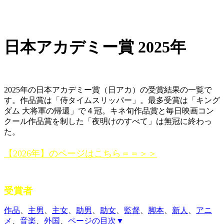
日本アカデミー賞 2025年
受賞一覧／作品賞「侍タイムスリッパー」
2025年の日本アカデミー賞（日アカ）の受賞結果の一覧で
す。作品賞は「侍タイムスリッパー」。最多受賞は「キング
ダム 大将軍の帰還」で４冠。キネ旬作品賞と毎日映画コン
クール作品賞を制した「夜明けのすべて」は無冠に終わっ
た。
【2026年】のページはこちら＝＝＞＞
受賞者
作品
、
主男
、
主女
、
助男
、
助女
、
監督
、
脚本
、
新人
、
アニ
メ
、
音楽
、
外国
、
ページの目次▼