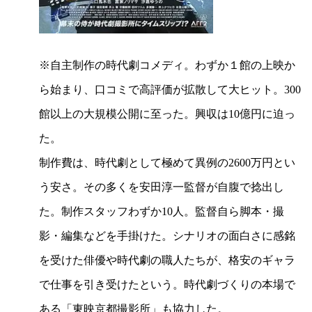
※自主制作の時代劇コメディ。わずか１館の上映か
ら始まり、口コミで高評価が拡散して大ヒット。300
作
品
館以上の大規模公開に至った。興収は10億円に迫っ
賞
た。
制作費は、時代劇として極めて異例の2600万円とい
う安さ。その多くを安田淳一監督が自腹で捻出し
た。制作スタッフわずか10人。監督自ら脚本・撮
影・編集などを手掛けた。シナリオの面白さに感銘
を受けた俳優や時代劇の職人たちが、格安のギャラ
で仕事を引き受けたという。時代劇づくりの本場で
ある「東映京都撮影所」も協力した。