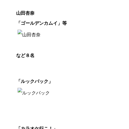
新
人
山田杏奈
賞
「ゴールデンカムイ」等
など８名
ア
「ルックバック」
ニ
メ
賞
音
楽
「カラオケ行こ！」