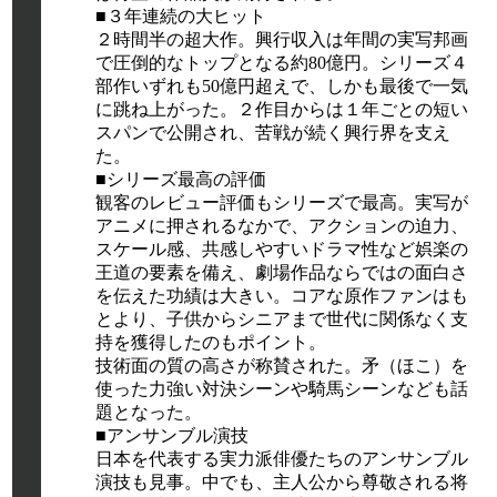
■３年連続の大ヒット
２時間半の超大作。興行収入は年間の実写邦画
で圧倒的なトップとなる約80億円。シリーズ４
部作いずれも50億円超えで、しかも最後で一気
に跳ね上がった。２作目からは１年ごとの短い
スパンで公開され、苦戦が続く興行界を支え
た。
■シリーズ最高の評価
観客のレビュー評価もシリーズで最高。実写が
アニメに押されるなかで、アクションの迫力、
スケール感、共感しやすいドラマ性など娯楽の
王道の要素を備え、劇場作品ならではの面白さ
を伝えた功績は大きい。コアな原作ファンはも
とより、子供からシニアまで世代に関係なく支
持を獲得したのもポイント。
技術面の質の高さが称賛された。矛（ほこ）を
使った力強い対決シーンや騎馬シーンなども話
題となった。
■アンサンブル演技
日本を代表する実力派俳優たちのアンサンブル
演技も見事。中でも、主人公から尊敬される将